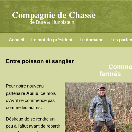
Compagnie de Chasse
de Bure & Hunolstein
Accueil
Le mot du président
Le domaine
Les parten
Entre poisson et sanglier
Commen
sur
fermés
Ent
Pour notre nouveau
poi
partenaire
Abilio
, ce mois
et
d’Avril ne commence pas
san
comme les autres.
Désireux de se rendre un
peu à l’affut avant de repartir