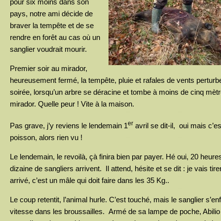
pour six moins dans son
pays, notre ami décide de
braver la tempête et de se
rendre en forêt au cas où un
sanglier voudrait mourir.
Premier soir au mirador,
heureusement fermé, la tempête, pluie et rafales de vents perturbe
soirée, lorsqu’un arbre se déracine et tombe à moins de cinq mèt
mirador. Quelle peur ! Vite à la maison.
er
Pas grave, j’y reviens le lendemain 1
avril se dit-il, oui mais c’es
poisson, alors rien vu !
Le lendemain, le revoilà, çà finira bien par payer. Hé oui, 20 heure
dizaine de sangliers arrivent. Il attend, hésite et se dit : je vais tire
arrivé, c’est un mâle qui doit faire dans les 35 Kg..
Le coup retentit, l’animal hurle. C’est touché, mais le sanglier s’enf
vitesse dans les broussailles. Armé de sa lampe de poche, Abilio 