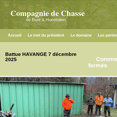
Compagnie de Chasse
de Bure & Hunolstein
Accueil
Le mot du président
Le domaine
Les parten
Battue HAVANGE 7 décembre
Commen
2025
sur
fermés
Bat
HA
7
déc
202