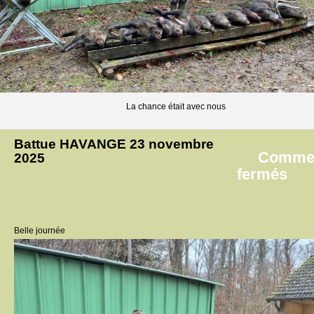
La chance était avec nous
Battue HAVANGE 23 novembre
Commen
2025
sur
fermés
Bat
HA
23
Belle journée
nov
202