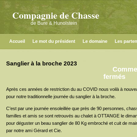
Compagnie de Chasse
de Bure & Hunolstein
Accueil
Le mot du président
Le domaine
Les parten
Sanglier à la broche 2023
Commen
sur
fermés
San
Après ces années de restriction du au COVID nous voilà à nouve
à
pour notre traditionnelle journée du sanglier à la broche.
la
bro
C’est par une journée ensoleillée que près de 90 personnes, chas
202
familles et amis se sont retrouvés au chalet à OTTANGE le diman
pour déguster un beau sanglier de 80 Kg embroché et cuit de mai
par notre ami Gérard et Cie.